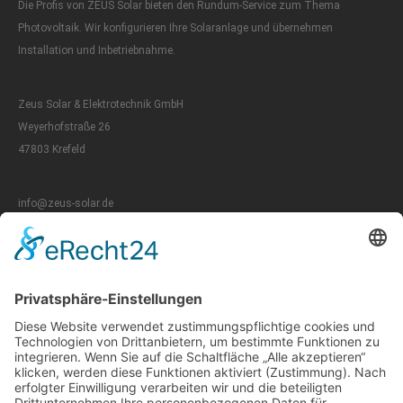
Die Profis von ZEUS Solar bieten den Rundum-Service zum Thema
Photovoltaik. Wir konfigurieren Ihre Solaranlage und übernehmen
Installation und Inbetriebnahme.
Zeus Solar & Elektrotechnik GmbH
Weyerhofstraße 26
47803 Krefeld
info@zeus-solar.de
T:
0174 - 680 057 7
T:
0179 - 269 744 7